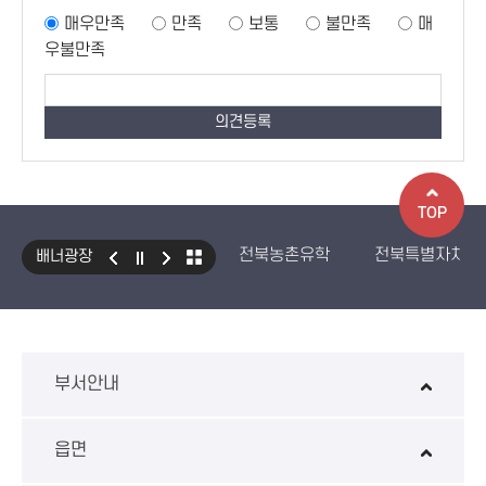
매우만족
만족
보통
불만족
매
우불만족
TOP
전북농촌유학
전북특별자치도
배너광장
국민건강보험 보조기기 대여사업
생산자책임재활용제도
수입식
환경성보장제 EcoAS
스마트
부서안내
읍면