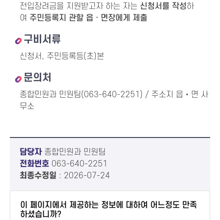
전입장려금을 지원받고자 하는 자는
신청서를 작성
하
여
주민등록지 관할 읍ㆍ면장에게 제출
구비서류
신청서, 주민등록등(초)본
문의처
종합민원과 민원팀(063-640-2251) / 주소지 읍‧면 사
무소
담당자
종합민원과 민원팀
전화번호
063-640-2251
최종수정일
: 2026-07-24
이 페이지에서 제공하는 정보에 대하여 어느정도 만족
하셨습니까?