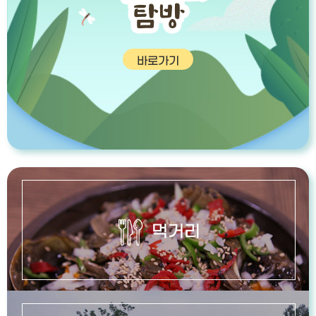
탐방
바로가기
먹거리