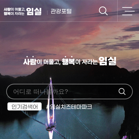
관광포털
인기검색어
임실치즈테마파크