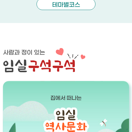
테마별코스
사람과 정이 있는
임실
구석구석
집에서 떠나는
임실
역사문화