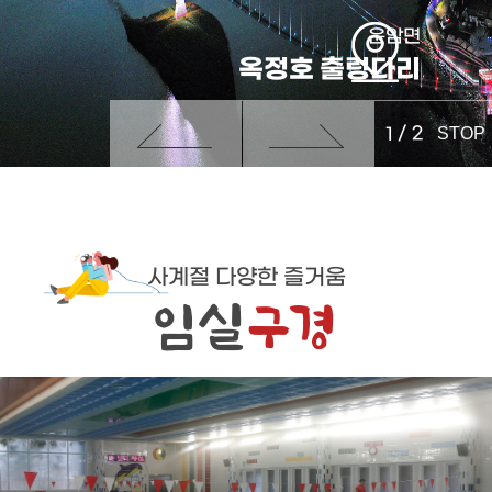
운암면
옥정호 출렁다리
/ 2
1
STOP
사계절 다양한 즐거움
임실
구경
임실명소구경
사계절축제구경