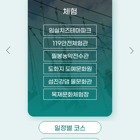
체험
임실치즈테마파크
119안전체험관
필봉농악전수관
도화지 도예문화원
섬진강댐 물문화관
목재문화체험장
일정별 코스