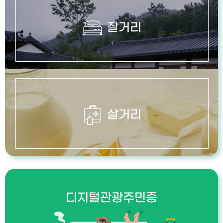
잘거리
살거리
디지털관광주민증