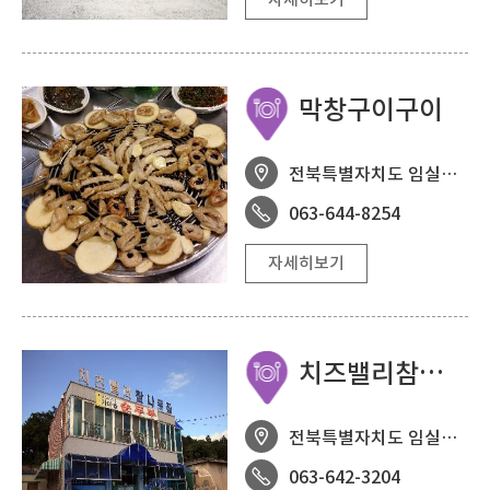
막창구이구이
전북특별자치도 임실군 임실읍 수정로 46-13
063-644-8254
자세히보기
치즈밸리참나무집
전북특별자치도 임실군 성수면 도인2길 36
063-642-3204