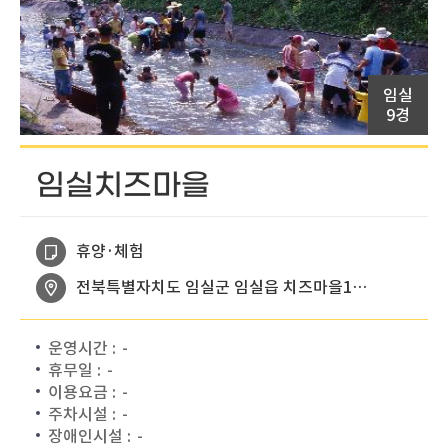
임실
9경
임실치즈마을
휴양·체험
전북특별자치도 임실군 임실읍 치즈마을1길 4
운영시간 :
-
휴무일 :
-
이용요금 :
-
주차시설 :
-
장애인시설 :
-