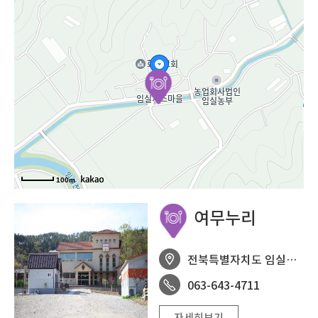
100m
여무누리
전북특별자치도 임실군 임실읍 치즈마을 1길 4
063-643-4711
자세히보기