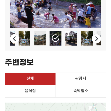
주변정보
전체
관광지
음식점
숙박업소
지도