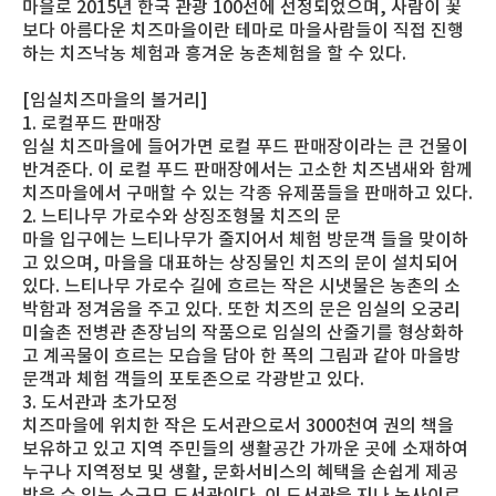
마을로 2015년 한국 관광 100선에 선정되었으며, 사람이 꽃
보다 아름다운 치즈마을이란 테마로 마을사람들이 직접 진행
하는 치즈낙농 체험과 흥겨운 농촌체험을 할 수 있다.
[임실치즈마을의 볼거리]
1. 로컬푸드 판매장
임실 치즈마을에 들어가면 로컬 푸드 판매장이라는 큰 건물이
반겨준다. 이 로컬 푸드 판매장에서는 고소한 치즈냄새와 함께
치즈마을에서 구매할 수 있는 각종 유제품들을 판매하고 있다.
2. 느티나무 가로수와 상징조형물 치즈의 문
마을 입구에는 느티나무가 줄지어서 체험 방문객 들을 맞이하
고 있으며, 마을을 대표하는 상징물인 치즈의 문이 설치되어
있다. 느티나무 가로수 길에 흐르는 작은 시냇물은 농촌의 소
박함과 정겨움을 주고 있다. 또한 치즈의 문은 임실의 오궁리
미술촌 전병관 촌장님의 작품으로 임실의 산줄기를 형상화하
고 계곡물이 흐르는 모습을 담아 한 폭의 그림과 같아 마을방
문객과 체험 객들의 포토존으로 각광받고 있다.
3. 도서관과 초가모정
치즈마을에 위치한 작은 도서관으로서 3000천여 권의 책을
보유하고 있고 지역 주민들의 생활공간 가까운 곳에 소재하여
누구나 지역정보 및 생활, 문화서비스의 혜택을 손쉽게 제공
받을 수 있는 소규모 도서관이다. 이 도서관을 지나 논사이로