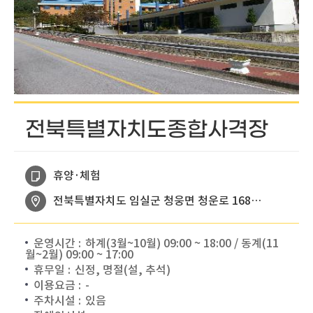
전북특별자치도종합사격장
휴양·체험
전북특별자치도 임실군 청웅면 청운로 168-46
운영시간 :
하계(3월~10월) 09:00 ~ 18:00 / 동계(11
월~2월) 09:00 ~ 17:00
휴무일 :
신정, 명절(설, 추석)
이용요금 :
-
주차시설 :
있음