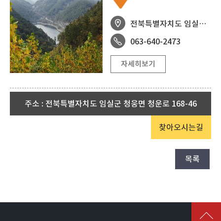
전북특별자치도 임실군 강진면 강진방현길 65, 방현마을
063-640-2473
자세히보기
주소 : 전북특별자치도 임실군 청웅면 청운로 168-46
임실용암리사지 석조비로자나불상
찾아오시는길
전북특별자치도 임실군 신평면 용암리 730-6 외 2
목록
063-640-2542
자세히보기