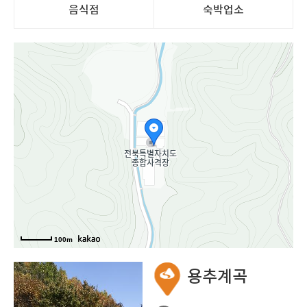
음식점
숙박업소
지도
100m
용추계곡