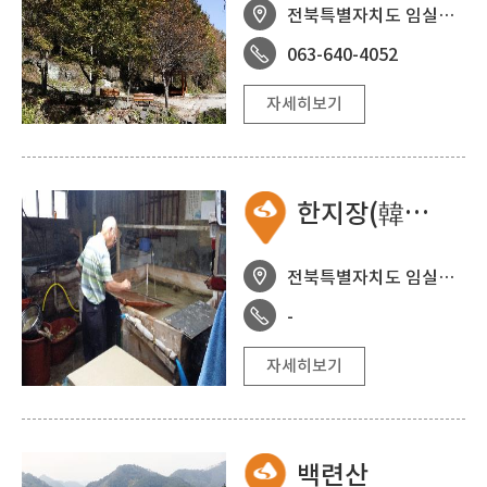
전북특별자치도 임실군 청웅면 두복리
063-640-4052
자세히보기
한지장(韓紙匠), 홍춘수
전북특별자치도 임실군 청웅면 구고6길 16
-
자세히보기
백련산