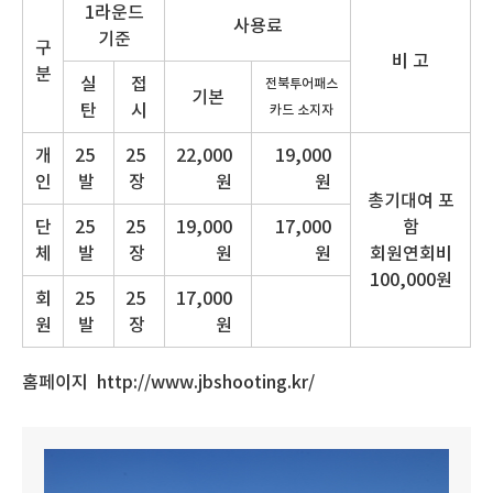
1라운드
사용료
기준
구
비 고
분
실
접
전북투어패스
기본
탄
시
카드
소지자
개
25
25
22,000
19,000
인
발
장
원
원
총기대여 포
단
25
25
19,000
17,000
함
체
발
장
원
원
회원연회비
100,000원
회
25
25
17,000
원
발
장
원
홈페이지 http://www.jbshooting.kr/