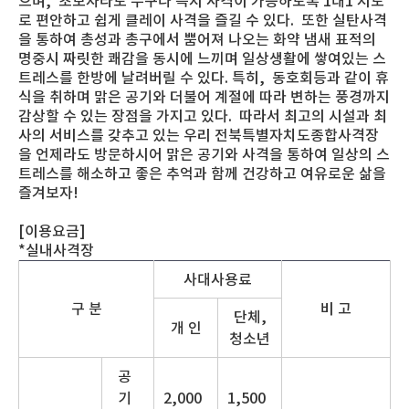
으며, 초보자라도 누구나 즉시 사격이 가능하도록 1대1 지도
로 편안하고 쉽게 클레이 사격을 즐길 수 있다. 또한 실탄사격
을 통하여 총성과 총구에서 뿜어져 나오는 화약 냄새 표적의
명중시 짜릿한 쾌감을 동시에 느끼며 일상생활에 쌓여있는 스
트레스를 한방에 날려버릴 수 있다. 특히, 동호회등과 같이 휴
식을 취하며 맑은 공기와 더불어 계절에 따라 변하는 풍경까지
감상할 수 있는 장점을 가지고 있다. 따라서 최고의 시설과 최
사의 서비스를 갖추고 있는 우리 전북특별자치도종합사격장
을 언제라도 방문하시어 맑은 공기와 사격을 통하여 일상의 스
트레스를 해소하고 좋은 추억과 함께 건강하고 여유로운 삶을
즐겨보자!
[이용요금]
*실내사격장
사대사용료
구 분
비 고
단체,
개 인
청소년
공
기
2,000
1,500