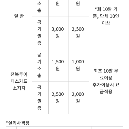
소
원
원
*회 10발 기
총
일 반
준, 단체 10인
공
이상
기
3,000
2,500
권
원
원
총
공
기
1,500
1,000
소
원
원
최초 10발 무
전북투어
총
료이용
패스카드
추가이용시 요
공
소지자
금적용
기
2,500
2,000
권
원
원
총
*실외사격장