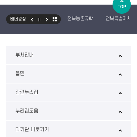
TOP
전북농촌유학
전북특별자치도
배너광장
국민건강보험 보조기기 대여사업
생산자책임재활용제도
수입식
환경성보장제 EcoAS
스마트
부서안내
읍면
관련누리집
누리집모음
타기관 바로가기