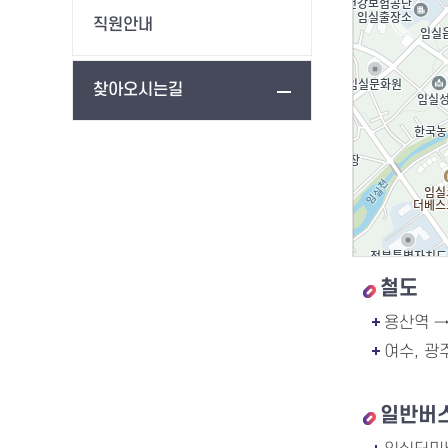
직원안내
찾아오시는길
철도
용산역 →
여수, 광
일반버스