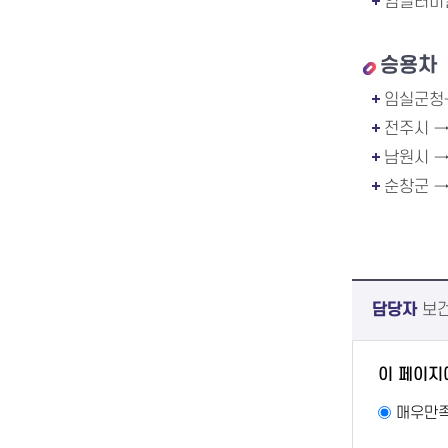
임실터미널
승용차
임실군청
전주시 →
남원시 →
순창군 →
담당자
보건
이 페이지
매우만