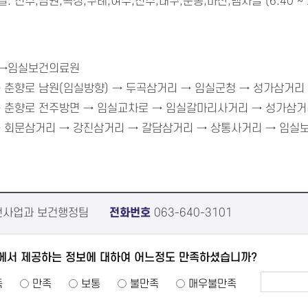
: 전주,남원,곡성,구례,여수,진주,대구,운봉,마산,뱀사골 (6:40 ~ 2
→임실보건의료원
 춘향로 남원(임실방향) → 두곡삼거리 → 임실군청 → 성가삼거리 
 춘향로 전주방면 → 임실교차로 → 임실갈마리사거리 → 성가삼거리
 회문삼거리 → 강진삼거리 → 갈담삼거리 → 상통사거리 → 임실보건
사업과 보건행정팀
전화번호
063-640-3101
에서 제공하는 정보에 대하여 어느정도 만족하셨습니까?
족
만족
보통
불만족
매우불만족