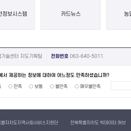
전정보시스템
카드뉴스
농
기술센터 지도기획팀
전화번호
063-640-5011
에서 제공하는 정보에 대하여 어느정도 만족하셨습니까?
족
만족
보통
불만족
매우불만족
특별자치도지역사회서비스지원단
전북특별자치도 빅데이터 허브