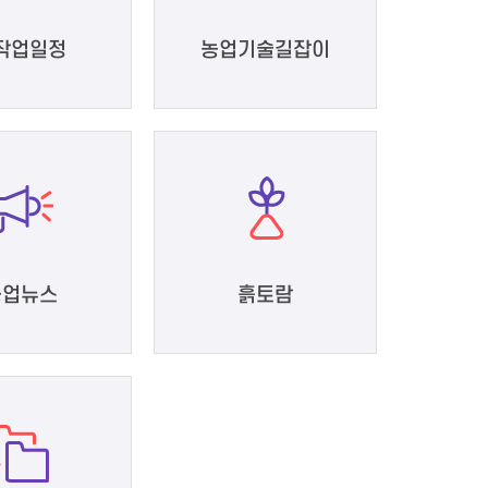
작업일정
농업기술길잡이
농업뉴스
흙토람