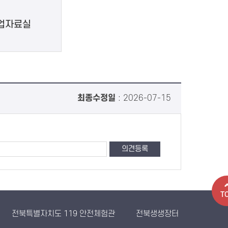
업자료실
최종수정일
: 2026-07-15
T
전북특별자치도 119 안전체험관
전북생생장터
농산물유