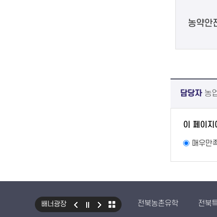
농약안
담당자
농업
이 페이지
매우만
전북농촌유학
전북
배너광장