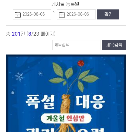
게시물 등록일
~
총
201
건 (
8
/23 페이지)