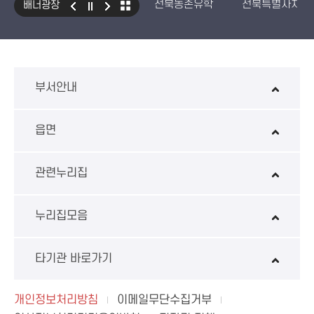
전북농촌유학
전북특별자치도
배너광장
국민건강보험 보조기기 대여사업
생산자책임재활용제도
수입식
환경성보장제 EcoAS
스마트
부서안내
읍면
관련누리집
누리집모음
타기관 바로가기
개인정보처리방침
이메일무단수집거부