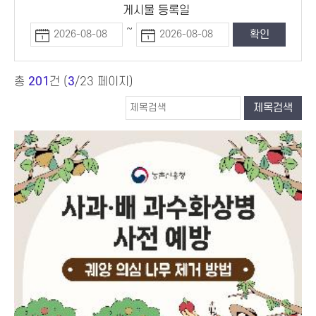
게시물 등록일
~
총
201
건 (
3
/23 페이지)