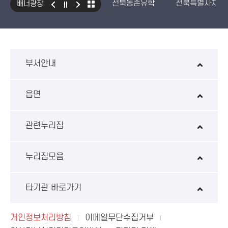
전북농촌유학
전북특별자치도
배너광장
국민건강보험 보조기기 대여사업
생산자책임재활용제도
수입식
환경성보장제 EcoAS
스마트
부서안내
읍면
관련누리집
누리집모음
타기관 바로가기
개인정보처리방침
이메일무단수집거부