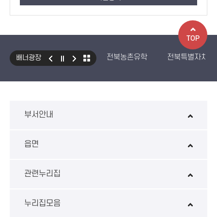
TOP
전북농촌유학
전북특별자치도
배너광장
국민건강보험 보조기기 대여사업
생산자책임재활용제도
수입식
환경성보장제 EcoAS
스마트
부서안내
읍면
관련누리집
누리집모음