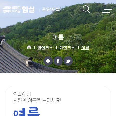
관광포털
여름
임실코스
계절코스
여름
임실에서
시원한 여름을 느끼세요!
여름