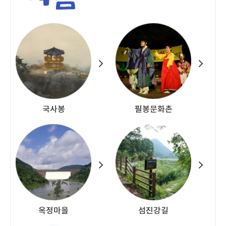
국사봉
필봉문화촌
옥정마을
섬진강길