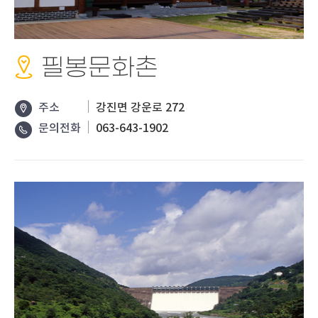
필봉문화촌
주소
강진면 강운로 272
문의전화
063-643-1902