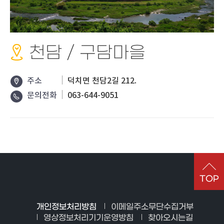
천담 / 구담마을
주소
덕치면 천담2길 212.
문의전화
063-644-9051
TOP
개인정보처리방침
이메일주소무단수집거부
영상정보처리기기운영방침
찾아오시는길