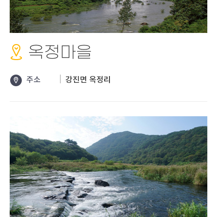
옥정마을
주소
강진면 옥정리