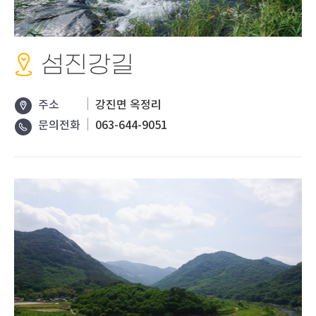
섬진강길
주소
강진면 옥정리
문의전화
063-644-9051