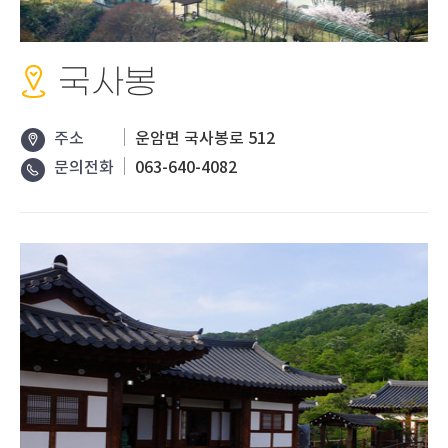
국사봉
주소
운암면 국사봉로 512
문의전화
063-640-4082