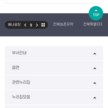
TOP
전북농촌유학
전북특별자치도
배너광장
국민건강보험 보조기기 대여사업
생산자책임재활용제도
수입식
환경성보장제 EcoAS
스마트
부서안내
읍면
관련누리집
누리집모음