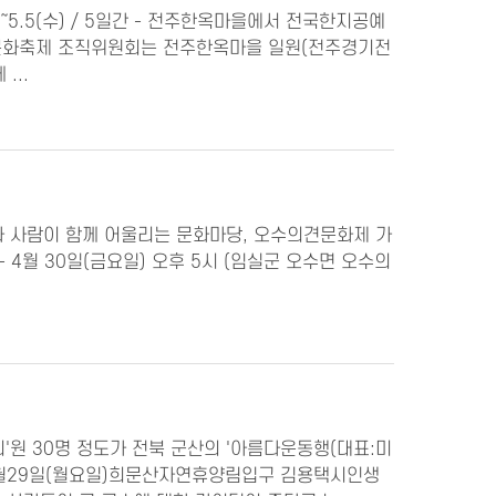
～5.5(수) / 5일간 - 전주한옥마을에서 전국한지공예
주한지문화축제 조직위원회는 전주한옥마을 일원(전주경기전
...
과 사람이 함께 어울리는 문화마당, 오수의견문화제 가
예선 - 4월 30일(금요일) 오후 5시 (임실군 오수면 오수의
원 30명 정도가 전북 군산의 '아름다운동행(대표:미
 3월29일(월요일)희문산자연휴양림입구 김용택시인생