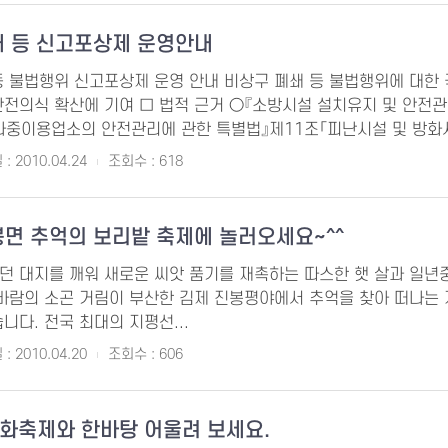
쇄 등 신고포상제 운영안내
등 불법행위 신고포상제 운영 안내 비상구 폐쇄 등 불법행위에 대한
안전의식 확산에 기여 □ 법적 근거 ○『소방시설 설치유지 및 안전관
다중이용업소의 안전관리에 관한 특별법』제11조「피난시설 및 방화시설
: 2010.04.24
조회수 : 618
면 추억의 보리밭 축제에 놀러오세요~^^
던 대지를 깨워 새로운 씨앗 품기를 재촉하는 따스한 햇 살과 일년중
 바람의 소곤 거림이 부산한 김제 진봉평야에서 추억을 찾아 떠나는 
니다. 전국 최대의 지평선...
: 2010.04.20
조회수 : 606
화축제와 한바탕 어울려 보세요.