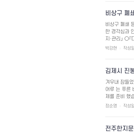
비상구 폐
비상구 폐쇄 
한 경각심과 
지·관리」 ○『
박강현
작성일 
김제시 진봉
겨우내 잠들었
어루 는 푸른
제를 준비 했습
정순영
작성일 
전주한지문