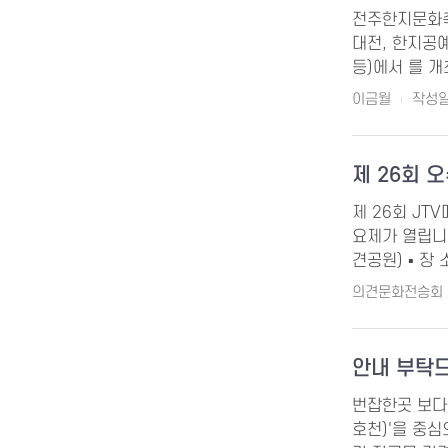
전주한지문화축제
대전, 한지공
등)에서 를 개
이금월
작성일 
제 26회
제 26회 J
요제가 열립니다.
견공원) ▪ 장
의견문화전승회
안내 부탁
번잡한곳 보다
호천)'을 중