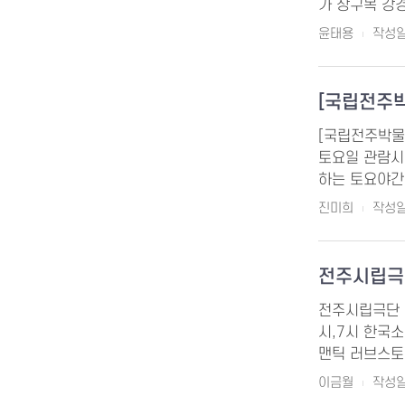
가 장구목 강
윤태용
작성일 
[국립전주박
[국립전주박물
토요일 관람시
하는 토요야간개
진미희
작성일 
전주시립극
전주시립극단 제
시,7시 한국소리
맨틱 러브스토리
이금월
작성일 