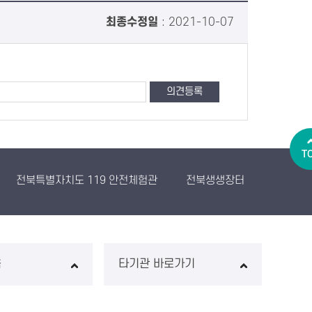
최종수정일
: 2021-10-07
T
전북특별자치도 119 안전체험관
전북생생장터
농산물유
음
타기관 바로가기