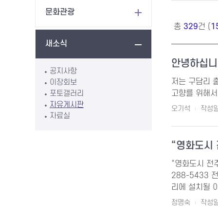
문화관광
총
329
건 (
1
새소식
안녕하십니
공지사항
저는 구담리 
이장회보
포토갤러리
고향를 위해서
자유게시판
오기석
작성일 
자료실
“영화도시 
“영화도시 전주
288-5433
리에 설치될 아
정명숙
작성일 