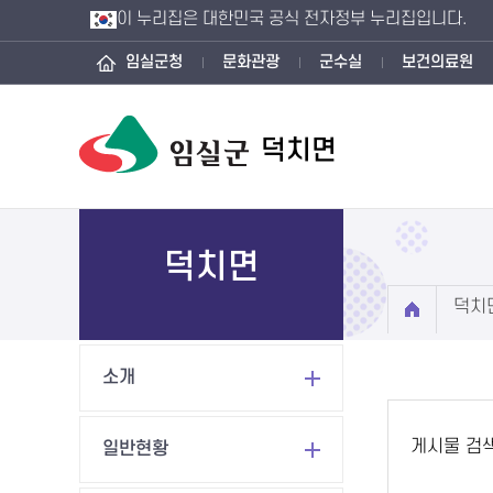
이 누리집은 대한민국 공식 전자정부 누리집입니다.
임실군청
문화관광
군수실
보건의료원
덕치면
덕치면
덕치
소개
게시물 검
일반현황