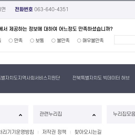
치면
전화번호
063-640-4351
에서 제공하는 정보에 대하여 어느정도 만족하셨습니까?
족
만족
보통
불만족
매우불만족
특별자치도지역사회서비스지원단
전북특별자치도 빅데이터 허브
관련누리집
누리집모
처리기기운영방침
저작권 정책
찾아오시는길