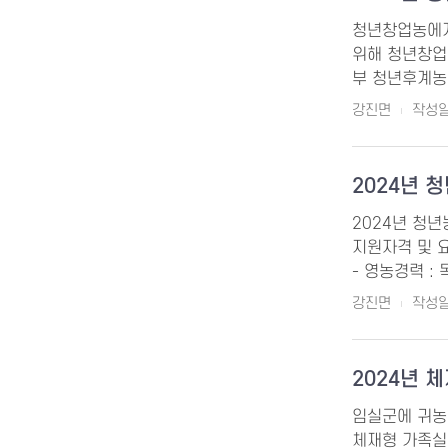
청년창업농에게
위해 청년창업농
부 청년후계농
강진면
작성일 
2024년 
2024년 청년
지원자격 및 요건
- 영농경력 :
강진면
작성일 
2024년 
임실군에 귀농
체재형 가족실