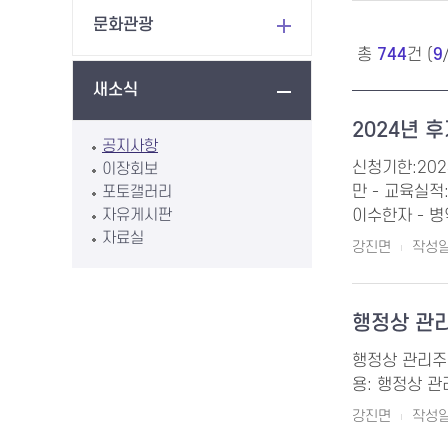
문화관광
총
744
건 (
9
새소식
2024년
공지사항
신청기한:202
이장회보
포토갤러리
만 - 교육실
자유게시판
이수한자 - 병
자료실
강진면
작성일 
행정상 관
행정상 관리주소 
용: 행정상 관
강진면
작성일 