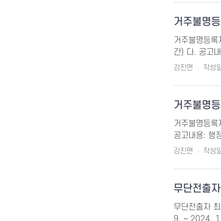
거주불명등
거주불명등록자 행
간) 다. 공고
강진면
작성일 
거주불명등
거주불명등록자 행
공고내용: 행정
강진면
작성일 
무단전출자
무단전출자 최고
9. ~ 202