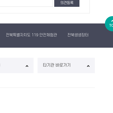
T
전북특별자치도 119 안전체험관
전북생생장터
농산물유
음
타기관 바로가기