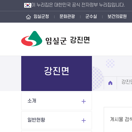
이 누리집은 대한민국 공식 전자정부 누리집입니다.
임실군청
문화관광
군수실
보건의료원
강진면
강진면
강진
소개
게시물 검
일반현황