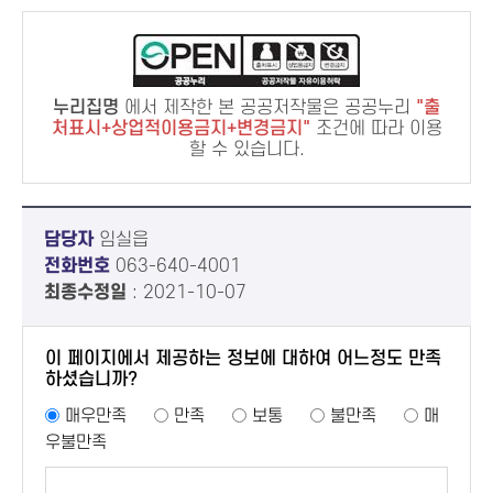
누리집명
에서 제작한 본 공공저작물은 공공누리
출
처표시+상업적이용금지+변경금지
조건에 따라 이용
할 수 있습니다.
담당자
임실읍
전화번호
063-640-4001
최종수정일
: 2021-10-07
이 페이지에서 제공하는 정보에 대하여 어느정도 만족
하셨습니까?
매우만족
만족
보통
불만족
매
우불만족