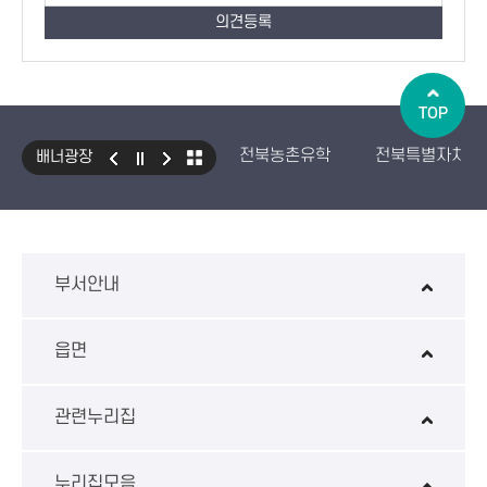
TOP
전북농촌유학
전북특별자치도
배너광장
국민건강보험 보조기기 대여사업
생산자책임재활용제도
수입식
환경성보장제 EcoAS
스마트
부서안내
읍면
관련누리집
누리집모음