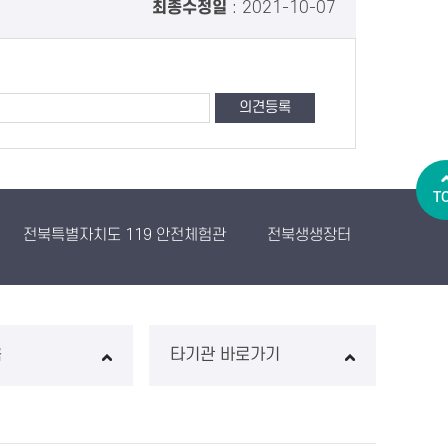
최종수정일
: 2021-10-07
T
전북특별자치도 119 안전체험관
전북생생장터
농산물유
음
타기관 바로가기