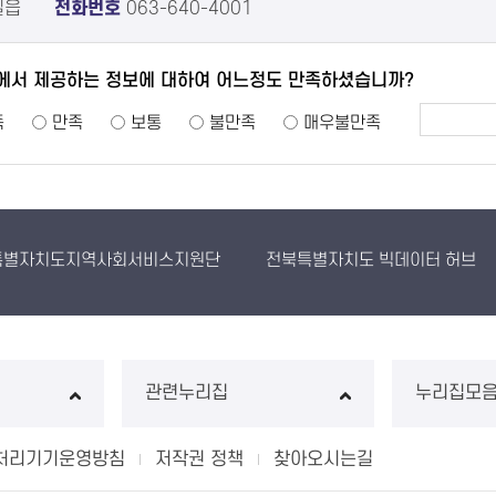
실읍
전화번호
063-640-4001
에서 제공하는 정보에 대하여 어느정도 만족하셨습니까?
족
만족
보통
불만족
매우불만족
특별자치도지역사회서비스지원단
전북특별자치도 빅데이터 허브
관련누리집
누리집모
처리기기운영방침
저작권 정책
찾아오시는길