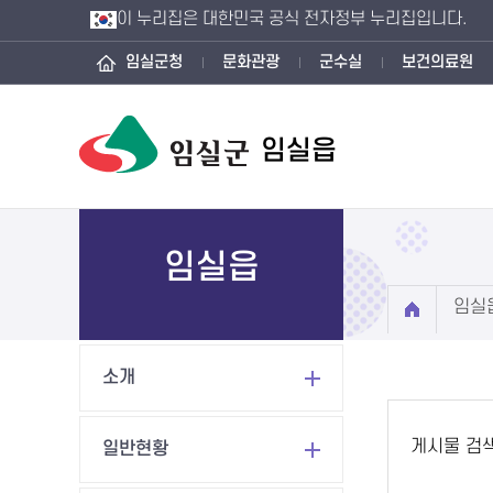
이 누리집은 대한민국 공식 전자정부 누리집입니다.
임실군청
문화관광
군수실
보건의료원
임실읍
임실읍
임실
소개
게시물 검
일반현황