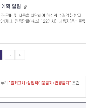
도 계획 알림
조·판매 및 사용을 차단하여 하수의 수질악화 방지
증유효 34개사, 인증만료(취소) 122개사), 사용자(음식물류
공누리
출처표시+상업적이용금지+변경금지
조건