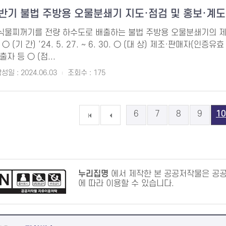
상반기 불법 주방용 오물분쇄기 지도·점검 및 홍보·계
음식물찌꺼기를 전량 하수도로 배출하는 불법 주방용 오물분쇄기의 제
 (기 간) ‘24. 5. 27. ~ 6. 30. ○ (대 상) 제조·판매자(인
자 등 ○ (점...
성일 : 2024.06.03
조회수 : 175
6
7
8
9
10
누리집명
에서 제작한 본 공공저작물은 공
에 따라 이용할 수 있습니다.