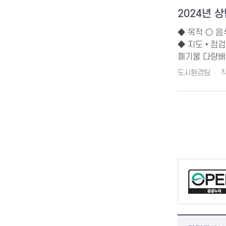
2024년 
◆ 목적 ○ 
◆ 지도•점검 ○
폐기물 다량배출
도시환경팀
작