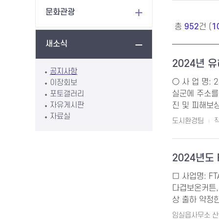
문화관광
총
952
건 (
1
새소식
2024년
공지사항
○ 사 업 명:
이장회보
포토갤러리
실군에 주소를
자유게시판
진 및 피해보상
자료실
도시환경팀
작
2024년도
□ 사업명: F
다겹보온커튼,
상 출하 약정한
임실읍사무소 