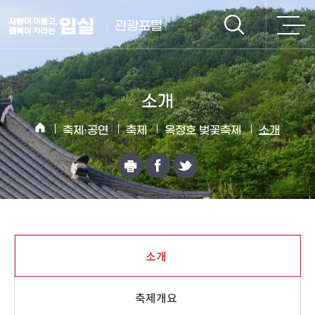
관광포털
소개
축제·공연
축제
옥정호 벚꽃축제
소개
소개
축제개요