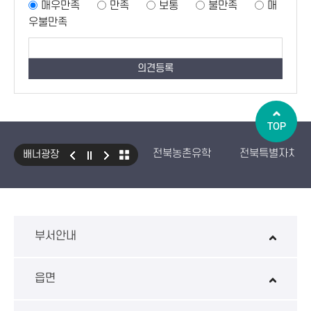
매우만족
만족
보통
불만족
매
우불만족
TOP
전북농촌유학
전북특별자치도
배너광장
국민건강보험 보조기기 대여사업
생산자책임재활용제도
수입식
환경성보장제 EcoAS
스마트
부서안내
읍면