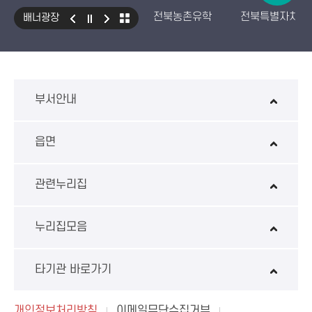
전북농촌유학
전북특별자치도
배너광장
국민건강보험 보조기기 대여사업
생산자책임재활용제도
수입식
환경성보장제 EcoAS
스마트
부서안내
읍면
관련누리집
누리집모음
타기관 바로가기
개인정보처리방침
이메일무단수집거부