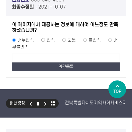
전화번호
063-640-4001
최종수정일
: 2021-10-07
이 페이지에서 제공하는 정보에 대하여 어느정도 만족
하셨습니까?
매우만족
만족
보통
불만족
매
우불만족
TOP
전북특별자치도지역사회서비스지원
배너광장
국민건강보험 보조기기 대여사업
생산자책임재활용제도
수입식
환경성보장제 EcoAS
스마트