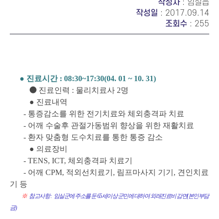
작성자
: 임실읍
작성일
: 2017.09.14
조회수
: 255
●
진료시간
: 08:30~17:30(04. 01 ~ 10. 31)
●
진료인력
:
물리치료사
2
명
●
진료내역
-
통증감소를 위한 전기치료와 체외충격파 치료
-
어깨 수술후 관절가동범위 향상을 위한 재활치료
-
환자 맞춤형 도수치료를 통한 통증 감소
●
의료장비
- TENS, ICT,
체외충격파 치료기
-
어깨
CPM,
적외선치료기
,
림프마사지 기기
,
견인치료
기 등
※
참고사항
:
임실군에 주소를 둔
65
세이상 군민에 대하여 외래진료비 감면
(
본인부담
금
)