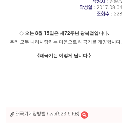
작성자
: 임실읍
작성일
: 2017.08.04
조회수
: 228
◇
오는
8
월
15
일은 제
72
주년 광복절입니다
.
-
우리 모두 나라사랑하는 마음으로 태극기를 게양합시다
.
《
태극기는 이렇게 답니다
.
》
태극기게양방법.hwp(523.5 KB)