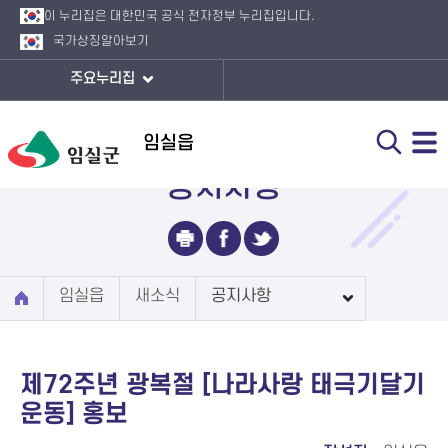
이 누리집은 대한민국 공식 전자정부 누리집입니다.
국가상징
알아보기
주요누리집
임실읍
공지사항
임실읍
새소식
공지사항
제72주년 광복절 [나라사랑 태극기달기
운동] 홍보