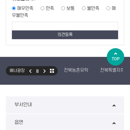
매우만족
만족
보통
불만족
매
우불만족
TOP
전북농촌유학
전북특별자치도
배너광장
국민건강보험 보조기기 대여사업
생산자책임재활용제도
수입식
환경성보장제 EcoAS
스마트
부서안내
읍면