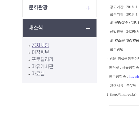
문화관광
공고기간
: 2018. 1.
접수기간
: 2018. 1.
※
군청접수
: ‘18. 
새소식
선발인원
: 242
명
(
※
임실군 배정인
공지사항
접수방법
이장회보
-
방문
:
임실군청 행정
포토갤러리
자유게시판
인터넷
:
서울장학
자료실
전주장학숙
:
http://
관련서류
:
총무팀 
( (
http://imsil.go.kr
)