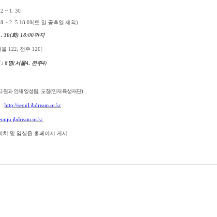
 2 ~ 1. 30
 8 ~ 2. 5 18:00(
토
.
일 공휴일 제외
)
1. 30(
화
) 18:00
까지
서울
122,
전주
120)
원
: 8
명
(
서울
4,
전주
4)
지원과 인재양성팀
,
도청
(
인재육성재단
)
숙
:
http://seoul.jbdream.or.kr
jeonju.jbdream.or.kr
비치 및 임실읍 홈페이지 게시