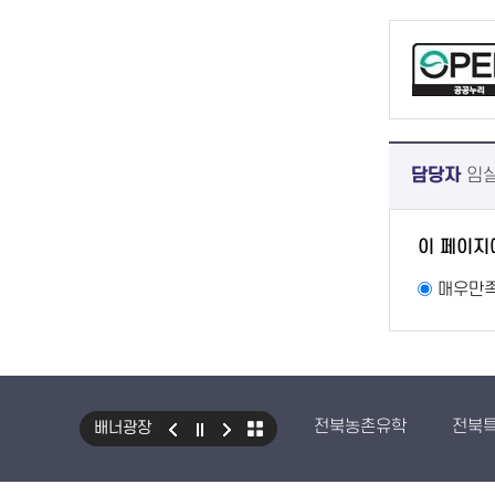
담당자
임
이 페이지
매우만
전북농촌유학
전북
배너광장