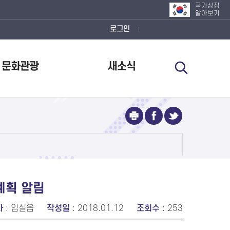
국가상징
알아보기
로그인
문화관광
새소식
계획 알림
자
: 임실읍
작성일
: 2018.01.12
조회수
: 253