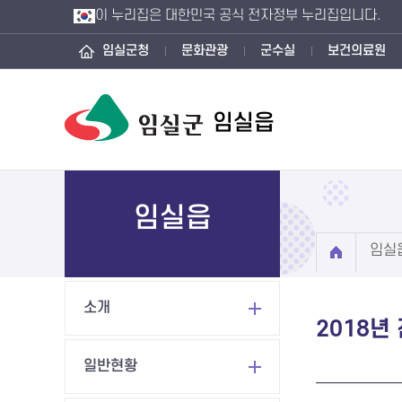
이 누리집은 대한민국 공식 전자정부 누리집입니다.
임실군청
문화관광
군수실
보건의료원
임실읍
임실읍
임실
소개
2018년
일반현황