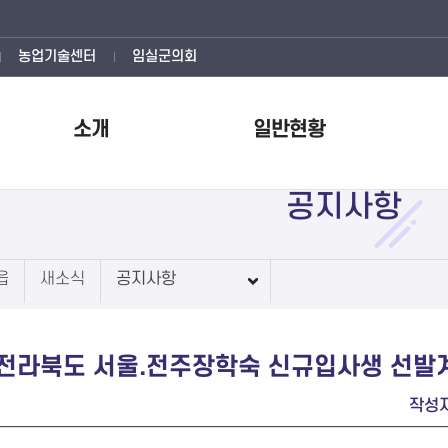
농업기술센터
임실군의회
소개
일반현황
공지사항
읍
새소식
공지사항
 전라북도 서울.전주장학숙 신규입사생 선발
작성