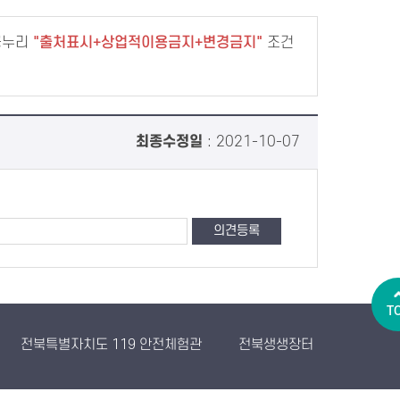
공누리
출처표시+상업적이용금지+변경금지
조건
최종수정일
: 2021-10-07
T
전북특별자치도 119 안전체험관
전북생생장터
농산물유