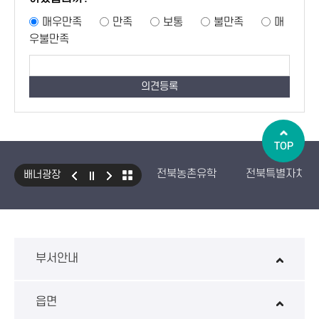
매우만족
만족
보통
불만족
매
우불만족
TOP
전북농촌유학
전북특별자치도
배너광장
국민건강보험 보조기기 대여사업
생산자책임재활용제도
수입식
환경성보장제 EcoAS
스마트
부서안내
읍면