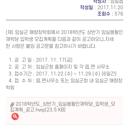
작성자
: 임실읍
작성일
: 2017.11.20
조회수
: 576
(재) 임실군 애향장학회에서 2018학년도 상반기 임실봉황인
재학당 입학생 모집계획을 다음과 같이 공고하오니,자세
한 사항은 붙임 공고문을 참고하시기 바랍니다.
1. 공 고 일 : 2017. 11. 17(금)
2. 공 고 처 : 임실군청 홈페이지 및 각 읍,면 사무소
3. 접수기간 : 2017. 11.22.(수) ~ 11.29.(수) (6일간)
4. 접 수 처 : 읍,면사무소 또는 임실군청 내 임실군 애향장
학회
2018학년도_상반기_임실봉황인재학당_입학생_모
집계획_공고.hwp(23.5 KB)