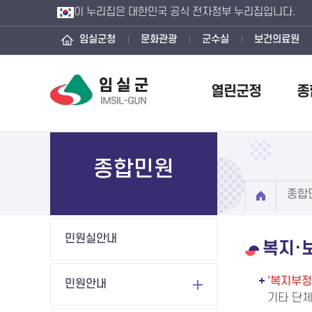
이 누리집은 대한민국 공식 전자정부 누리집입니다.
임실군청
문화관광
군수실
보건의료원
열린군정
종
종합민원
종합
민원실안내
복지·
'복지부정
민원안내
기타 단체