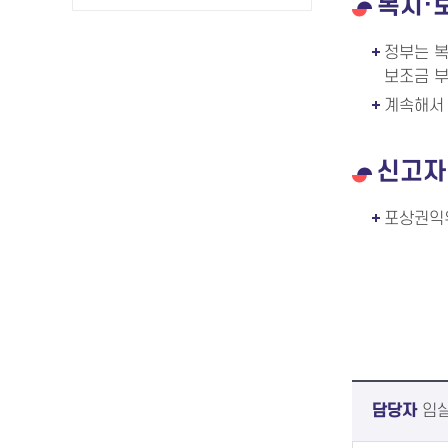
복지·
정부는 복
보조금 
계속해서
신고자
포상권익위
담당자
임