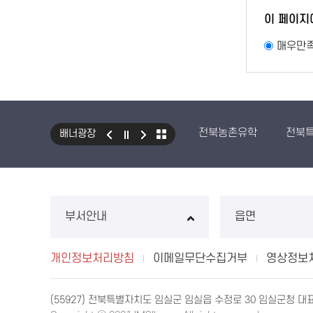
이 페이지
매우만
전북농촌유학
전북
배너광장
부서안내
읍면
개인정보처리방침
이메일무단수집거부
영상정보
(55927) 전북특별자치도 임실군 임실읍 수정로 30 임실군청 대표전화 