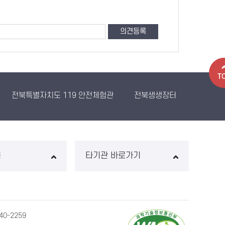
T
전북특별자치도 119 안전체험관
전북생생장터
농산물유
음
타기관 바로가기
0-2259