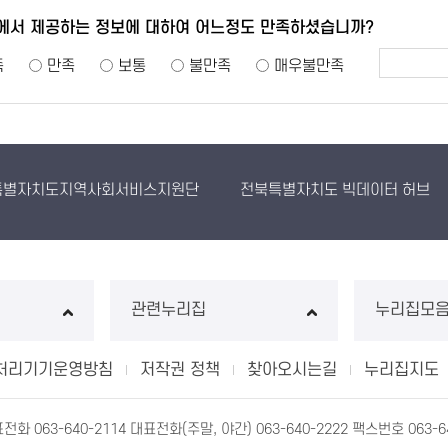
에서 제공하는 정보에 대하여 어느정도 만족하셨습니까?
족
만족
보통
불만족
매우불만족
특별자치도지역사회서비스지원단
전북특별자치도 빅데이터 허브
관련누리집
누리집모
처리기기운영방침
저작권 정책
찾아오시는길
누리집지도
063-640-2114 대표전화(주말, 야간) 063-640-2222 팩스번호 063-64