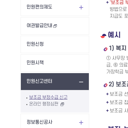
'보조금 
민원편의제도
방법으로 
지급도 
여권발급안내
예시
민원신청
1) 복
① 사무장 
민원시책
급, ⑥ 의
가장학금 
민원신고센터
2) 보
보조금 선
보조금 부정수급 신고
보조금 집
온라인 행정심판
보조금 사
정보통신공사