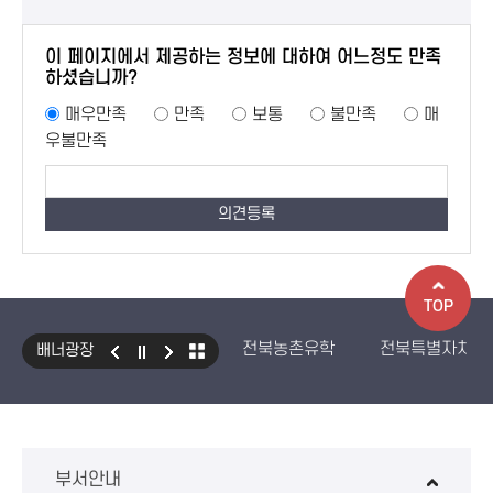
이 페이지에서 제공하는 정보에 대하여 어느정도 만족
하셨습니까?
매우만족
만족
보통
불만족
매
우불만족
TOP
전북농촌유학
전북특별자치도
배너광장
국민건강보험 보조기기 대여사업
생산자책임재활용제도
수입식
환경성보장제 EcoAS
스마트
부서안내