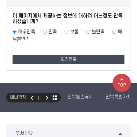
이 페이지에서 제공하는 정보에 대하여 어느정도 만족
하셨습니까?
매우만족
만족
보통
불만족
매
우불만족
TOP
전북농촌유학
전북특별자치도
배너광장
국민건강보험 보조기기 대여사업
생산자책임재활용제도
수입식
환경성보장제 EcoAS
스마트
부서안내