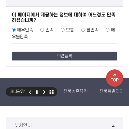
이 페이지에서 제공하는 정보에 대하여 어느정도 만족
하셨습니까?
매우만족
만족
보통
불만족
매
우불만족
TOP
전북농촌유학
전북특별자치도
배너광장
국민건강보험 보조기기 대여사업
생산자책임재활용제도
수입식
환경성보장제 EcoAS
스마트
부서안내