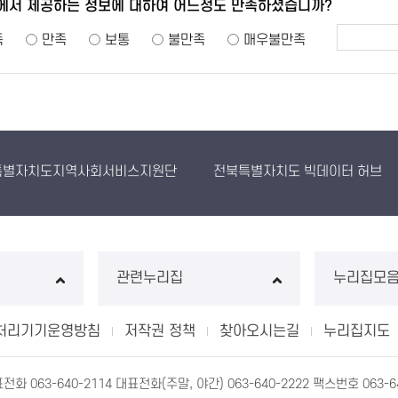
에서 제공하는 정보에 대하여 어느정도 만족하셨습니까?
족
만족
보통
불만족
매우불만족
특별자치도지역사회서비스지원단
전북특별자치도 빅데이터 허브
관련누리집
누리집모
처리기기운영방침
저작권 정책
찾아오시는길
누리집지도
063-640-2114 대표전화(주말, 야간) 063-640-2222 팩스번호 063-64