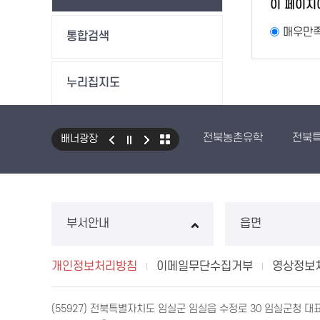
이 페이지
매우만
통합검색
누리집지도
전북농촌유학
전북
배너광장
부서안내
읍면
개인정보처리방침
이메일무단수집거부
영상정보
(55927) 전북특별자치도 임실군 임실읍 수정로 30 임실군청 대표전화 