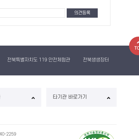
T
전북특별자치도 119 안전체험관
전북생생장터
농산물유
음
타기관 바로가기
0-2259