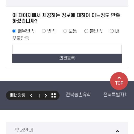
이 페이지에서 제공하는 정보에 대하여 어느정도 만족
하셨습니까?
매우만족
만족
보통
불만족
매
우불만족
TOP
전북농촌유학
전북특별자치도
배너광장
국민건강보험 보조기기 대여사업
생산자책임재활용제도
수입식
환경성보장제 EcoAS
스마트
부서안내