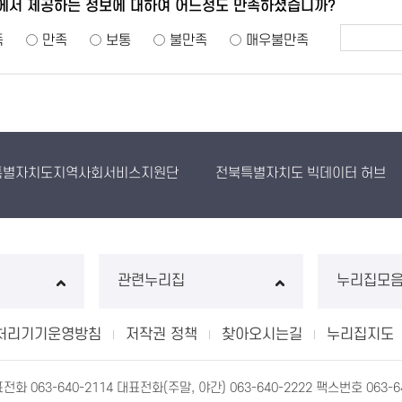
에서 제공하는 정보에 대하여 어느정도 만족하셨습니까?
족
만족
보통
불만족
매우불만족
특별자치도지역사회서비스지원단
전북특별자치도 빅데이터 허브
관련누리집
누리집모
처리기기운영방침
저작권 정책
찾아오시는길
누리집지도
063-640-2114 대표전화(주말, 야간) 063-640-2222 팩스번호 063-64