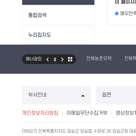
이 페이지
매우만
통합검색
누리집지도
전북농촌유학
전북
배너광장
부서안내
읍면
개인정보처리방침
이메일무단수집거부
영상정보
(55927) 전북특별자치도 임실군 임실읍 수정로 30 임실군청 대표전화 