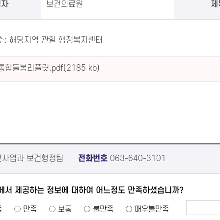
성자
보건의료원
제
접수: 해당지역 관할 행정복지센터
통합돌봄리플릿.pdf(2185 kb)
사업과 보건행정팀
전화번호
063-640-3101
에서 제공하는 정보에 대하여 어느정도 만족하셨습니까?
족
만족
보통
불만족
매우불만족