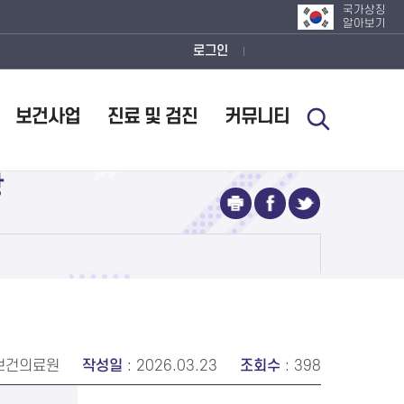
국가상징
알아보기
로그인
보건사업
진료 및 검진
커뮤니티
항
 보건의료원
작성일
: 2026.03.23
조회수
: 398