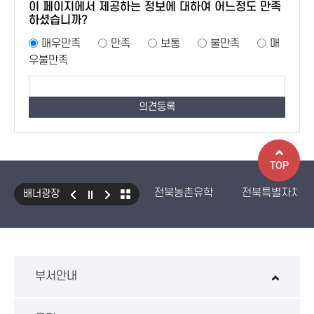
이 페이지에서 제공하는 정보에 대하여 어느정도 만족
하셨습니까?
매우만족
만족
보통
불만족
매
우불만족
TOP
전북농촌유학
전북특별자치도
배너광장
국민건강보험 보조기기 대여사업
생산자책임재활용제도
수입식
환경성보장제 EcoAS
스마트
부서안내