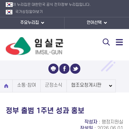
이 누리집은 대한민국 공식 전자정부 누리집입니다.
국가상징
알아보기
주요누리집
언어선택
협조요청게시판
소통·참여
군정소식
협조요청게시판
정부 출범 1주년 성과 홍보
작성자
: 행정지원실
작성일
: 2026.06.01