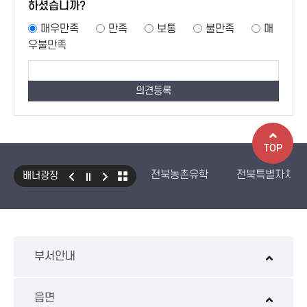
하셨습니까?
매우만족
만족
보통
불만족
매
우불만족
TOP
전북농촌유학
전북특별자치도
배너광장
국민건강보험 보조기기 대여사업
생산자책임재활용제도
수입식
환경성보장제 EcoAS
스마트
부서안내
읍면