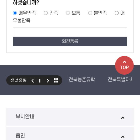
하셨습니까?
매우만족
만족
보통
불만족
매
우불만족
TOP
전북농촌유학
전북특별자치도
배너광장
국민건강보험 보조기기 대여사업
생산자책임재활용제도
수입식
환경성보장제 EcoAS
스마트
부서안내
읍면