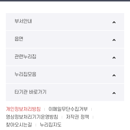
환경성보장제 EcoAS
스마트
부서안내
읍면
관련누리집
누리집모음
타기관 바로가기
개인정보처리방침
이메일무단수집거부
영상정보처리기기운영방침
저작권 정책
찾아오시는길
누리집지도