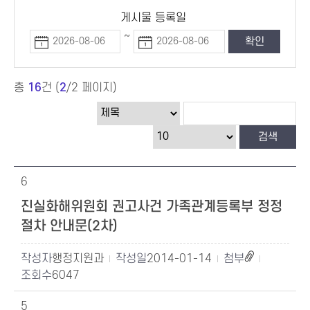
게시물 등록일
~
총
16
건 (
2
/2 페이지)
6
진실화해위원회 권고사건 가족관계등록부 정정
절차 안내문(2차)
행정지원과
2014-01-14
6047
5