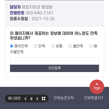
담당자
행정지원과 행정팀
전화번호
063-640-2141
최종수정일
: 2021-10-26
이 페이지에서 제공하는 정보에 대하여 어느정도 만족
하셨습니까?
매우만족
만족
보통
불만족
매
우불만족
TOP
전북농촌유학
전북특별자치도
배너광장
국민건강보험 보조기기 대여사업
생산자책임재활용제도
수입식